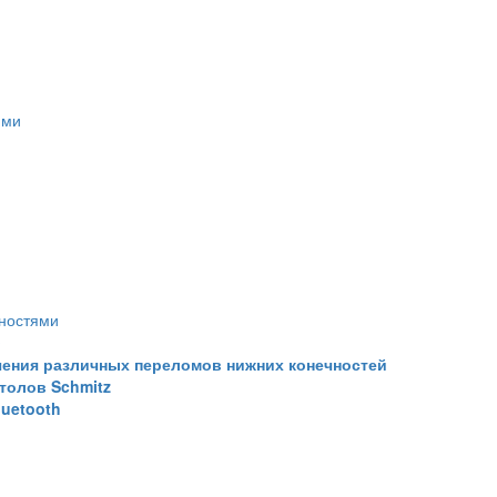
ями
ностями
чения различных переломов нижних конечностей
толов Schmitz
luetooth