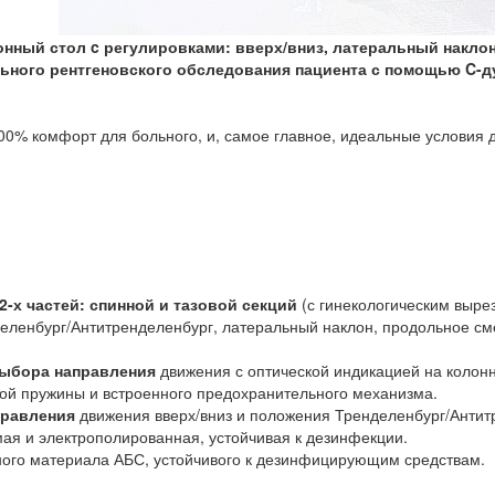
онный стол
c
регулировками: вверх/вниз, латеральный накло
льного рентгеновского обследования пациента с помощью
C-д
0% комфорт для больного, и, самое главное, идеальные условия д
-х частей: спинной и тазовой секций
(с гинекологическим вырез
нделенбург/Антитренделенбург, латеральный наклон, продольное с
выбора направления
движения с оптической индикацией на колонн
ой пружины и встроенного предохранительного механизма.
правления
движения вверх/вниз и положения Тренделенбург/Антит
ая и электрополированная, устойчивая к дезинфекции.
ого материала АБС, устойчивого к дезинфицирующим средствам.