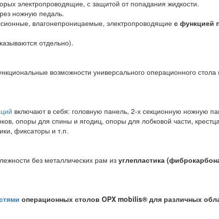
торых электропроводящие, с защитой от попадания жидкости.
рез ножную педаль.
ссионные, влагонепроницаемые, электропроводящие
с функцией 
казываются отдельно).
нкциональные возможности универсального операционного стола 
аций
включают в себя: головную панель, 2-х секционную ножную пан
боков, опоры для спины и ягодиц, опоры для лобковой части, крест
ки, фиксаторы и т.п.
лежности без металлических рам из
углепластика (фиброкарбон
стями
операционных столов
OPX mobilis®
для различных обла