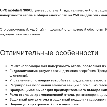
OPX mobilis® 300C
L
универсальный гидравлический операци
поверхности стола в общей сложности на 250 мм для оптима
Это современный, удобный и надежный стол, который обеспечит 10
медицинского персонала.
Отличительные особенности
Рентгенопроницаемая поверхность стола, состоящая из 2
Гидравлические регулировки
: движение вверх/вниз, Тре
сложности).
Управление с помощью устройства предварительного 
Регулировка положения спинной секции
с помощью газов
Вращающийся рычаг для предварительного выбора на
Рама стола из хромоникелевой стали
, рентгенопроницаем
Защитный кожух стола и защитный поддон
из ударопрочн
Педаль для центральной фиксации
колес.