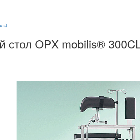
аль)
 стол OPX mobilis® 300CL